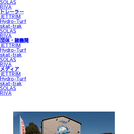
SOLAS
RIVA
トレーラー
JETTRIM
Hydro-Turf
skat-trak
SOLAS
RIVA
団体・諸機関
JETTRIM
Hydro-Turf
skat-trak
SOLAS
RIVA
メディア
JETTRIM
Hydro-Turf
skat-trak
SOLAS
RIVA